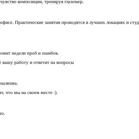
я чувство композиции, тренируя глазомер.
офисе. Практические занятия проводятся в лучших локациях и студ
!
номит недели проб и ошибок.
т вашу работу и ответит на вопросы
онализма.
т, что мы на своем месте :).
чо.