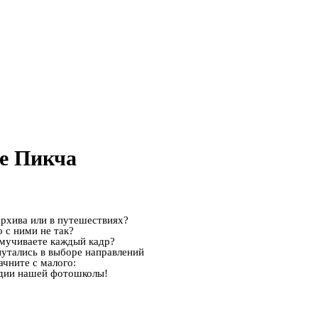
е Пикча
архива или в путешествиях?
 с ними не так?
ымучиваете каждый кадр?
путались в выборе направлений
ачните с малого:
удии нашей фотошколы!