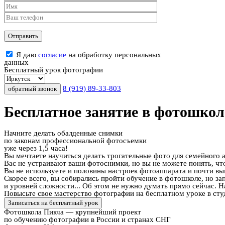
Я даю
согласие
на обработку персональных
данных
Бесплатный урок фотографии
8 (919) 89-33-803
Бесплатное занятие
в фотошкол
Начните делать обалденные снимки
по законам профессиональной фотосъемки
уже через 1,5 часа!
Вы мечтаете научиться делать трогательные фото для семейного 
Вас не устраивают ваши фотоснимки, но вы не можете понять, что
Вы не используете и половины настроек фотоаппарата и почти в
Скорее всего, вы собирались пройти обучение в фотошколе, но за
и уровней сложности... Об этом не нужно думать прямо сейчас. Н
Повысьте свое мастерство фотографии на бесплатном уроке в ст
Фотошкола Пикча — крупнейший проект
по обучению фотографии в России и странах СНГ